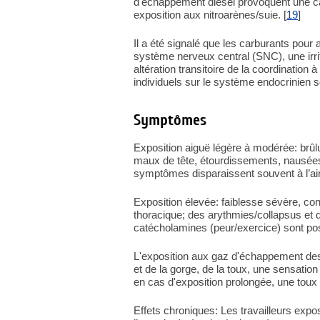
d'échappement diesel provoquent une c
exposition aux nitroarènes/suie. [
19
]
Il a été signalé que les carburants pou
système nerveux central (SNC), une irri
altération transitoire de la coordinatio
individuels sur le système endocrinien s
Symptômes
Exposition aiguë légère à modérée: brûl
maux de tête, étourdissements, nausées
symptômes disparaissent souvent à l’air 
Exposition élevée: faiblesse sévère, c
thoracique; des arythmies/collapsus et d
catécholamines (peur/exercice) sont pos
L'exposition aux gaz d'échappement des 
et de la gorge, de la toux, une sensatio
en cas d'exposition prolongée, une toux 
Effets chroniques: Les travailleurs exp