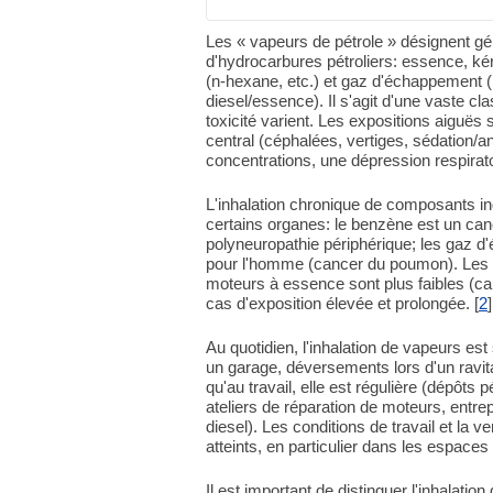
Les « vapeurs de pétrole » désignent géné
d'hydrocarbures pétroliers: essence, ké
(n-hexane, etc.) et gaz d'échappement 
diesel/essence). Il s'agit d'une vaste clas
toxicité varient. Les expositions aiguës
central (céphalées, vertiges, sédation/ane
concentrations, une dépression respirato
L'inhalation chronique de composants ind
certains organes: le benzène est un ca
polyneuropathie périphérique; les gaz 
pour l'homme (cancer du poumon). Les
moteurs à essence sont plus faibles (ca
cas d'exposition élevée et prolongée. [
2
]
Au quotidien, l'inhalation de vapeurs es
un garage, déversements lors d'un ravita
qu'au travail, elle est régulière (dépôts 
ateliers de réparation de moteurs, entr
diesel). Les conditions de travail et la 
atteints, en particulier dans les espaces 
Il est important de distinguer l'inhalatio