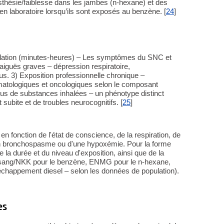
esthésie/faiblesse dans les jambes (n-hexane) et des
n laboratoire lorsqu’ils sont exposés au benzène. [
24
]
nhalation (minutes-heures) – Les symptômes du SNC et
s aiguës graves – dépression respiratoire,
. 3) Exposition professionnelle chronique –
atologiques et oncologiques selon le composant
bus de substances inhalées – un phénotype distinct
subite et de troubles neurocognitifs. [
25
]
en fonction de l'état de conscience, de la respiration, de
n bronchospasme ou d'une hypoxémie. Pour la forme
e la durée et du niveau d'exposition, ainsi que de la
(sang/NKK pour le benzène, ENMG pour le n-hexane,
chappement diesel – selon les données de population).
es