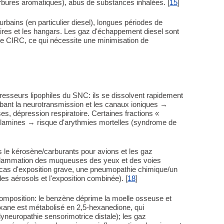
rbures aromatiques), abus de substances inhalées. [
15
]
bains (en particulier diesel), longues périodes de
uaires et les hangars. Les gaz d'échappement diesel sont
e CIRC, ce qui nécessite une minimisation de
resseurs lipophiles du SNC: ils se dissolvent rapidement
ant la neurotransmission et les canaux ioniques →
oses, dépression respiratoire. Certaines fractions «
olamines → risque d'arythmies mortelles (syndrome de
ns le kérosène/carburants pour avions et les gaz
flammation des muqueuses des yeux et des voies
 cas d'exposition grave, une pneumopathie chimique/un
s aérosols et l'exposition combinée). [
18
]
composition: le benzène déprime la moelle osseuse et
exane est métabolisé en 2,5-hexanedione, qui
neuropathie sensorimotrice distale); les gaz