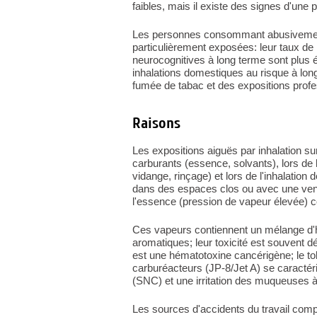
faibles, mais il existe des signes d'une 
Les personnes consommant abusivement 
particulièrement exposées: leur taux de
neurocognitives à long terme sont plus é
inhalations domestiques au risque à long 
fumée de tabac et des expositions profes
Raisons
Les expositions aiguës par inhalation s
carburants (essence, solvants), lors de
vidange, rinçage) et lors de l'inhalation
dans des espaces clos ou avec une venti
l'essence (pression de vapeur élevée) con
Ces vapeurs contiennent un mélange d'h
aromatiques; leur toxicité est souvent
est une hématotoxine cancérigène; le tol
carburéacteurs (JP-8/Jet A) se caractér
(SNC) et une irritation des muqueuses à 
Les sources d'accidents du travail compr