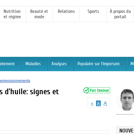
Nutrition
Beauté et
Relations
Sports
À propos du
et régime
mode
portail
raitement
Maladies
Analyses
Populaire sur l'important
M
t empoisonnements
 d'huile: signes et
A
A
A
NOUVE