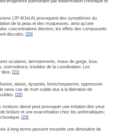
ancérogénèse pulmonaire par inflammation chronique et
r avions (JP-8/Jet A) provoquent des symptômes du
tation de la peau et des muqueuses, ainsi qu'une
n à des concentrations élevées; les effets des composants
ont discutés. [
20
]
ures oculaires, larmoiements, maux de gorge, toux,
, somnolence, troubles de la coordination. Les
libre. [
21
]
onfusion, ataxie, dyspnée, bronchospasme, oppression
e rares cas de mort subite dus à la libération de
sibles. [
22
]
moteurs diesel peut provoquer une irritation des yeux
n de brûlure et une exacerbation chez les asthmatiques;
chronique. [
23
]
osés à long terme peuvent ressentir une diminution de