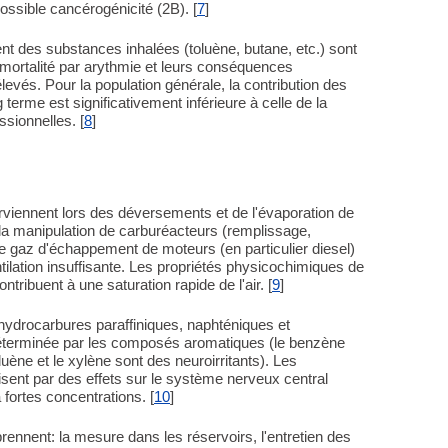
possible cancérogénicité (2B). [
7
]
des substances inhalées (toluène, butane, etc.) sont
 mortalité par arythmie et leurs conséquences
levés. Pour la population générale, la contribution des
terme est significativement inférieure à celle de la
sionnelles. [
8
]
urviennent lors des déversements et de l'évaporation de
 la manipulation de carburéacteurs (remplissage,
 de gaz d'échappement de moteurs (en particulier diesel)
lation insuffisante. Les propriétés physicochimiques de
tribuent à une saturation rapide de l'air. [
9
]
ydrocarbures paraffiniques, naphténiques et
 déterminée par les composés aromatiques (le benzène
uène et le xylène sont des neuroirritants). Les
isent par des effets sur le système nerveux central
fortes concentrations. [
10
]
ennent: la mesure dans les réservoirs, l'entretien des