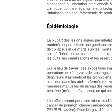
siphonnage ou inhalation intentionnelle 
chimique, dont le mécanisme et la tactiq
l'inhalation de vapeurs/aérosols de prod
Épidémiologie
La plupart des lésions aiguës par inhalat
modérée et permettent une guérison comp
de collapsus et de morts subites (morts 
suite à l'inhalation de fortes concentrat
les puits, les canalisations et les réservo
Sur le lieu de travail, des expositions i
opérateurs de réservoirs de stockage, le
dégivreurs d'aéronefs et les techniciens 
ainsi que dans les ateliers fermés mal 
mesures manuelles du niveau des réservo
benzène (même brièvement), ce qui néc
Les effets chroniques sont mieux étudié
cancer du poumon; classé cancérogène 
PEL/REL sévère). Pour les gaz d'échap