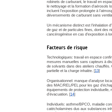
robinets de carburant, le travail en espac
le nettoyage et la formation d'aérosols l
incluent l'exposition prolongée à l'atmo
déversements de carburant sans ventilati
Un mécanisme distinct est l’inhalation 
de gaz et de particules fines, dont des ni
cancérogénèse en cas d’exposition à lon
Facteurs de risque
Technologiques: travail en espace confi
mesures manuelles sans capteurs à dista
de solvants dans des ateliers chauffés.
partielle et la charge inhalée. [
13
]
Organisationnel: manque d'analyse loc
des MAC/REL/PEL pour les gaz d'échapp
équipements de protection individuelle
d'évacuation. [
14
]
Individuels: asthme/BPCO, maladie cor
catécholamines dus aux substances inha