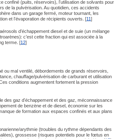
e confiné (puits, réservoirs), l'utilisation de solvants pour
ors de la pulvérisation. Au quotidien, ces accidents
sphère dans un garage fermé, moteur tournant, les
on et l'évaporation de récipients ouverts. [
11
]
d’aérosols d’échappement diesel et de suie (un mélange
troarènes): c’est cette fraction qui est associée à la
g terme. [
12
]
né ou mal ventilé, débordements de grands réservoirs,
nce, chauffage/pulvérisation de carburant et utilisation
 Ces conditions augmentent fortement la pression
ale des gaz d'échappement et des gaz, méconnaissance
ement de benzène et de diesel, économie sur les
, manque de formation aux espaces confinés et aux plans
onarienne/arythmie (troubles du rythme dépendants des
lées), grossesse (risques potentiels pour le fœtus en