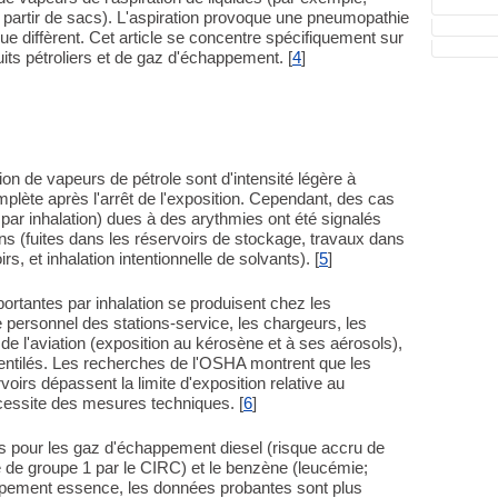
à partir de sacs). L'aspiration provoque une pneumopathie
ue diffèrent. Cet article se concentre spécifiquement sur
uits pétroliers et de gaz d'échappement. [
4
]
ion de vapeurs de pétrole sont d'intensité légère à
lète après l'arrêt de l'exposition. Cependant, des cas
par inhalation) dues à des arythmies ont été signalés
ions (fuites dans les réservoirs de stockage, travaux dans
irs, et inhalation intentionnelle de solvants). [
5
]
mportantes par inhalation se produisent chez les
 personnel des stations-service, les chargeurs, les
de l'aviation (exposition au kérosène et à ses aérosols),
ventilés. Les recherches de l'OSHA montrent que les
irs dépassent la limite d'exposition relative au
essite des mesures techniques. [
6
]
s pour les gaz d'échappement diesel (risque accru de
de groupe 1 par le CIRC) et le benzène (leucémie;
pement essence, les données probantes sont plus