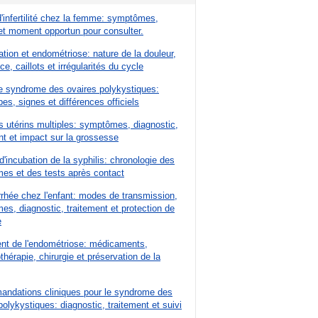
'infertilité chez la femme: symptômes,
t moment opportun pour consulter.
tion et endométriose: nature de la douleur,
e, caillots et irrégularités du cycle
e syndrome des ovaires polykystiques:
es, signes et différences officiels
 utérins multiples: symptômes, diagnostic,
nt et impact sur la grossesse
d'incubation de la syphilis: chronologie des
es et des tests après contact
rhée chez l'enfant: modes de transmission,
s, diagnostic, traitement et protection de
e
nt de l'endométriose: médicaments,
hérapie, chirurgie et préservation de la
ndations cliniques pour le syndrome des
polykystiques: diagnostic, traitement et suivi