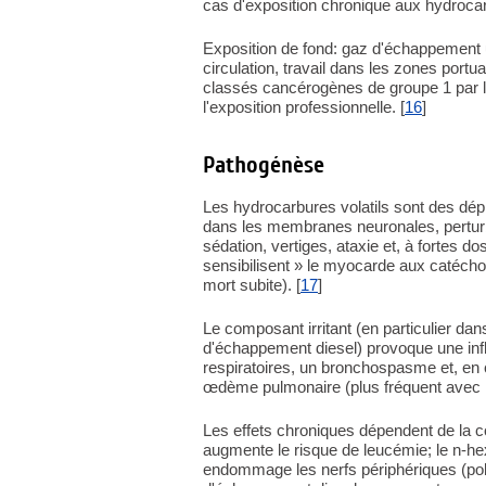
cas d'exposition chronique aux hydroca
Exposition de fond: gaz d'échappement ur
circulation, travail dans les zones port
classés cancérogènes de groupe 1 par l
l'exposition professionnelle. [
16
]
Pathogénèse
Les hydrocarbures volatils sont des dép
dans les membranes neuronales, perturb
sédation, vertiges, ataxie et, à fortes d
sensibilisent » le myocarde aux catéch
mort subite). [
17
]
Le composant irritant (en particulier da
d'échappement diesel) provoque une in
respiratoires, un bronchospasme et, en
œdème pulmonaire (plus fréquent avec le
Les effets chroniques dépendent de la 
augmente le risque de leucémie; le n-h
endommage les nerfs périphériques (poly