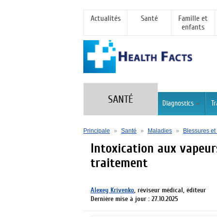
Actualités
Santé
Famille et
enfants
SANTÉ
Diagnostics
T
Principale
»
Santé
»
Maladies
»
Blessures e
Intoxication aux vapeurs
traitement
Alexey Krivenko
, réviseur médical, éditeur
Dernière mise à jour : 27.10.2025