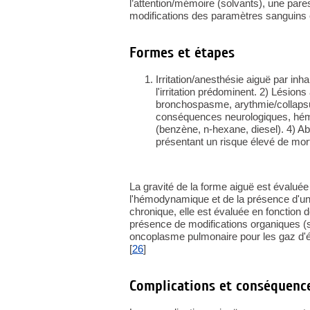
l’attention/mémoire (solvants), une par
modifications des paramètres sanguins e
Formes et étapes
Irritation/anesthésie aiguë par i
l'irritation prédominent. 2) Lésion
bronchospasme, arythmie/collapsus
conséquences neurologiques, hém
(benzène, n-hexane, diesel). 4) A
présentant un risque élevé de mort 
La gravité de la forme aiguë est évaluée 
l'hémodynamique et de la présence d'u
chronique, elle est évaluée en fonction d
présence de modifications organiques 
oncoplasme pulmonaire pour les gaz d'é
[
26
]
Complications et conséquenc