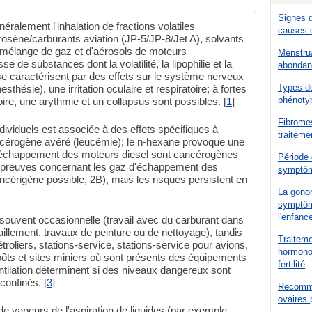
Signes d
ralement l'inhalation de fractions volatiles
causes e
rosène/carburants aviation (JP-5/JP-8/Jet A), solvants
(mélange de gaz et d'aérosols de moteurs
Menstrua
se de substances dont la volatilité, la lipophilie et la
abondanc
 se caractérisent par des effets sur le système nerveux
Types d
sthésie), une irritation oculaire et respiratoire; à fortes
phénotyp
ire, une arythmie et un collapsus sont possibles. [
1
]
Fibromes
ividuels est associée à des effets spécifiques à
traiteme
ncérogène avéré (leucémie); le n-hexane provoque une
d'échappement des moteurs diesel sont cancérogènes
Période 
 preuves concernant les gaz d'échappement des
symptôm
ncérigène possible, 2B), mais les risques persistent en
La gonor
symptôme
l'enfanc
t souvent occasionnelle (travail avec du carburant dans
illement, travaux de peinture ou de nettoyage), tandis
Traiteme
pétroliers, stations-service, stations-service pour avions,
hormonot
epôts et sites miniers où sont présents des équipements
fertilité
ventilation déterminent si des niveaux dangereux sont
confinés. [
3
]
Recomma
ovaires 
n de vapeurs de l'aspiration de liquides (par exemple,