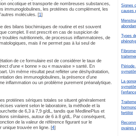
ssion oncotique et transporte de nombreuses substances,
Signes d
les immunoglobulines, les protéines du complément, les
causes e
'autres molécules. [
1
]
Menstrua
abondanc
tie des bilans biochimiques de routine et est souvent
que complet. Il est prescrit en cas de suspicion de
Types d
 troubles nutritionnels, de processus inflammatoires, de
phénotyp
matologiques, mais il ne permet pas à lui seul de
Fibromes
traiteme
prétation de ce formulaire est de considérer le taux de
irect d’une « bonne » ou « mauvaise » santé. En
Période 
départ. Un même résultat peut refléter une déshydratation,
symptôm
entation des immunoglobulines, la présence d’une
La gonor
ne inflammation ou un problème purement préanalytique.
symptôme
l'enfanc
des protéines sériques totales se situent généralement
Traiteme
récises varient selon le laboratoire, la méthode et la
hormonot
ourchette de 6,3 à 7,9 g/dL, tandis que MedlinePlus et
fertilité
ions similaires, autour de 6 à 8 g/dL. Par conséquent,
fonction de la valeur de référence figurant sur le
Recomma
r unique trouvée en ligne. [
4
]
ovaires 