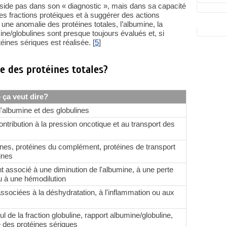
éside pas dans son « diagnostic », mais dans sa capacité
es fractions protéiques et à suggérer des actions
une anomalie des protéines totales, l’albumine, la
mine/globulines sont presque toujours évalués et, si
ines sériques est réalisée. [
5
]
se des protéines totales?
 ça veut dire?
albumine et des globulines
ontribution à la pression oncotique et au transport des
es, protéines du complément, protéines de transport
ines
t associé à une diminution de l'albumine, à une perte
u à une hémodilution
ssociées à la déshydratation, à l'inflammation ou aux
s
l de la fraction globuline, rapport albumine/globuline,
 des protéines sériques