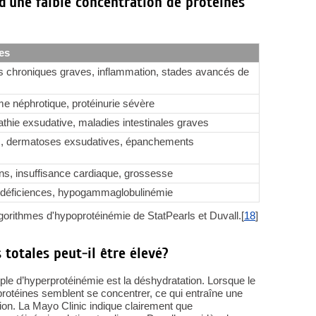
d'une faible concentration de protéines
es
s chroniques graves, inflammation, stades avancés de
e néphrotique, protéinurie sévère
thie exsudative, maladies intestinales graves
s, dermatoses exsudatives, épanchements
ns, insuffisance cardiaque, grossesse
éficiences, hypogammaglobulinémie
gorithmes d'hypoprotéinémie de StatPearls et Duvall.[
18
]
 totales peut-il être élevé?
mple d’hyperprotéinémie est la déshydratation. Lorsque le
rotéines semblent se concentrer, ce qui entraîne une
ion. La Mayo Clinic indique clairement que