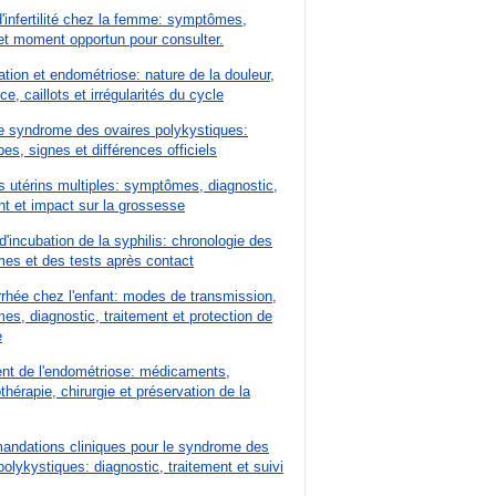
'infertilité chez la femme: symptômes,
t moment opportun pour consulter.
tion et endométriose: nature de la douleur,
e, caillots et irrégularités du cycle
e syndrome des ovaires polykystiques:
es, signes et différences officiels
 utérins multiples: symptômes, diagnostic,
nt et impact sur la grossesse
d'incubation de la syphilis: chronologie des
es et des tests après contact
rhée chez l'enfant: modes de transmission,
s, diagnostic, traitement et protection de
e
nt de l'endométriose: médicaments,
hérapie, chirurgie et préservation de la
ndations cliniques pour le syndrome des
polykystiques: diagnostic, traitement et suivi