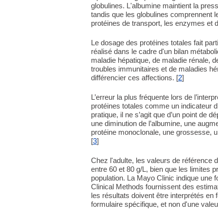
globulines. L'albumine maintient la pre
tandis que les globulines comprennent 
protéines de transport, les enzymes et d
Le dosage des protéines totales fait par
réalisé dans le cadre d'un bilan métaboli
maladie hépatique, de maladie rénale, de
troubles immunitaires et de maladies hé
différencier ces affections. [
2
]
L’erreur la plus fréquente lors de l’inter
protéines totales comme un indicateur d
pratique, il ne s’agit que d’un point de 
une diminution de l’albumine, une augm
protéine monoclonale, une grossesse, u
[
3
]
Chez l'adulte, les valeurs de référence 
entre 60 et 80 g/L, bien que les limites p
population. La Mayo Clinic indique une f
Clinical Methods fournissent des estimat
les résultats doivent être interprétés en 
formulaire spécifique, et non d'une valeu