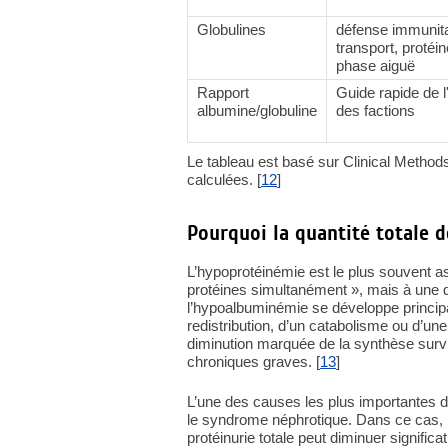
Globulines
défense immunita
transport, protéin
phase aiguë
Rapport
Guide rapide de l'
albumine/globuline
des factions
Le tableau est basé sur Clinical Method
calculées. [
12
]
Pourquoi la quantité totale d
L’hypoprotéinémie est le plus souvent a
protéines simultanément », mais à une d
l’hypoalbuminémie se développe princip
redistribution, d’un catabolisme ou d’u
diminution marquée de la synthèse surv
chroniques graves. [
13
]
L’une des causes les plus importantes 
le syndrome néphrotique. Dans ce cas, l’
protéinurie totale peut diminuer signific