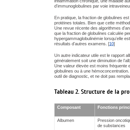
inflammation chronique, une maladie aut
d'immunoglobulines par voie intravein
En pratique, la fraction de globulines e
protéines totales. Bien que cette méthode 
Une revue récente des algorithmes d'a
que la fraction de globulines calculée
hypergammaglobulinémie lorsqu'elle est 
résultats d'autres examens. [
10
]
Un autre indicateur utile est le rapport 
généralement soit une diminution de l'al
Une valeur élevée est moins fréquente et
globulines ou à une hémoconcentration. 
outil de diagnostic, et ne doit pas rempl
Tableau 2. Structure de la pro
Composant
Fonctions princ
Albumen
Pression oncotiqu
de substances