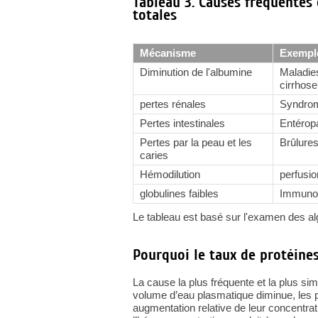
Tableau 3. Causes fréquentes 
totales
Mécanisme
Exempl
Diminution de l'albumine
Maladie
cirrhose
pertes rénales
Syndrom
Pertes intestinales
Entéropa
Pertes par la peau et les
Brûlure
caries
Hémodilution
perfusio
globulines faibles
Immunod
Le tableau est basé sur l'examen des al
Pourquoi le taux de protéines
La cause la plus fréquente et la plus si
volume d’eau plasmatique diminue, les p
augmentation relative de leur concentrat