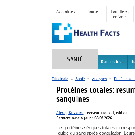
Actualités
Santé
Famille et
enfants
SANTÉ
Diagnostics
T
Principale
»
Santé
»
Analyses
»
Protéines et 
Protéines totales: résu
sanguines
Alexey Krivenko
, réviseur médical, éditeur
Dernière mise à jour : 08.03.2026
Les protéines sériques totales correspon
liquide du sang après coagulation. Leur