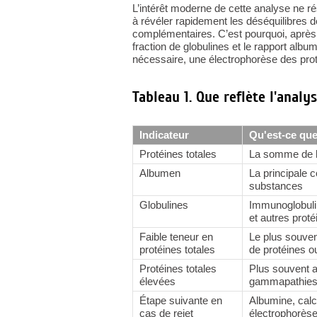
L’intérêt moderne de cette analyse ne r
à révéler rapidement les déséquilibres d
complémentaires. C’est pourquoi, après 
fraction de globulines et le rapport albu
nécessaire, une électrophorèse des proté
Tableau 1. Que reflète l'analy
Indicateur
Qu'est-ce que
Protéines totales
La somme de l'
Albumen
La principale c
substances
Globulines
Immunoglobulin
et autres proté
Faible teneur en
Le plus souven
protéines totales
de protéines o
Protéines totales
Plus souvent a
élevées
gammapathie
Étape suivante en
Albumine, calcu
cas de rejet
électrophorèse