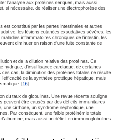
r l’analyse aux protéines sériques, mais aussi
 et, si nécessaire, de réaliser une électrophorèse des
est constitué par les pertes intestinales et autres
sudative, les lésions cutanées exsudatives sévères, les
maladies inflammatoires chroniques de l’intestin, les
peuvent diminuer en raison d’une fuite constante de
ution et de la dilution relative des protéines. Ce
 hydrique, d'insuffisance cardiaque, de certaines
ces cas, la diminution des protéines totales ne résulte
'efficacité de la synthèse protéique hépatique, mais
smatique. [
16
]
tion du taux de globulines. Une revue récente souligne
és peuvent être causés par des déficits immunitaires
 une cirrhose, un syndrome néphrotique, une
gnes. Par conséquent, une faible protéinémie totale
 d'albumine, mais aussi un déficit en immunoglobulines.