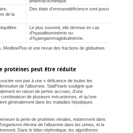
pharmacocinétique
ire,
Des états d'immunodéficience sont possibles
Inf
es de la
inf
équilibre
Le plus souvent, elle diminue en cas
Peu
d'hypoalbuminémie ou
de 
d'hypergammaglobulinémie.
s, MedlinePlus et une revue des fractions de globulines
e protéines peut être réduite
ssociée non pas à une « déficience de toutes les
iminution de l’albumine. StatPearls souligne que
alement en raison de pertes accrues, d’une
ne combinaison de plusieurs mécanismes, et qu’une
ient généralement dans les maladies hépatiques
demeure la perte de protéines rénales, notamment dans
organisme élimine de l’albumine dans les urines, et la
ativement. Dans le bilan néphrotique, les algorithmes