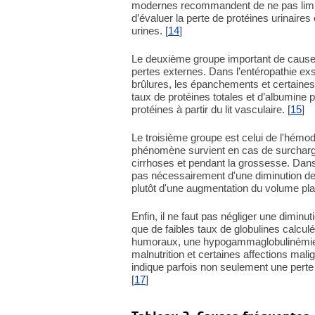
modernes recommandent de ne pas limite
d’évaluer la perte de protéines urinaires
urines. [
14
]
Le deuxième groupe important de causes 
pertes externes. Dans l’entéropathie ex
brûlures, les épanchements et certaines 
taux de protéines totales et d’albumine 
protéines à partir du lit vasculaire. [
15
]
Le troisième groupe est celui de l'hémodil
phénomène survient en cas de surcharge
cirrhoses et pendant la grossesse. Dans 
pas nécessairement d'une diminution de l
plutôt d'une augmentation du volume pla
Enfin, il ne faut pas négliger une diminu
que de faibles taux de globulines calcul
humoraux, une hypogammaglobulinémie,
malnutrition et certaines affections mali
indique parfois non seulement une perte
[
17
]