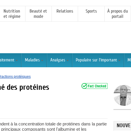
Nutrition
Beauté et
Relations
Sports
À propos du
et régime
mode
portail
raitement
Maladies
Analyses
Populaire sur l'important
M
fractions protéiques
mé des protéines
dent à la concentration totale de protéines dans la partie
NOUVE
s principaux composants sont l'albumine et les