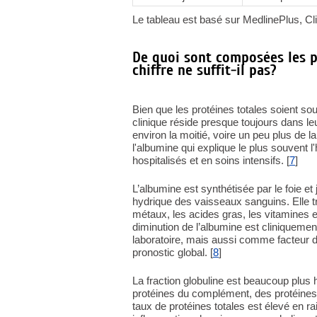
Le tableau est basé sur MedlinePlus, Cli
De quoi sont composées les p
chiffre ne suffit-il pas?
Bien que les protéines totales soient so
clinique réside presque toujours dans 
environ la moitié, voire un peu plus de la
l'albumine qui explique le plus souvent
hospitalisés et en soins intensifs. [
7
]
L’albumine est synthétisée par le foie et 
hydrique des vaisseaux sanguins. Elle tr
métaux, les acides gras, les vitamines
diminution de l’albumine est cliniqueme
laboratoire, mais aussi comme facteur 
pronostic global. [
8
]
La fraction globuline est beaucoup plu
protéines du complément, des protéines d
taux de protéines totales est élevé en r