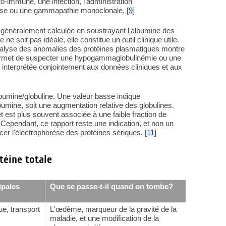
o-immune, une infection, l'administration
euse ou une gammapathie monoclonale. [
9
]
st généralement calculée en soustrayant l'albumine des
ne soit pas idéale, elle constitue un outil clinique utile.
nalyse des anomalies des protéines plasmatiques montre
 permet de suspecter une hypogammaglobulinémie ou une
interprétée conjointement aux données cliniques et aux
albumine/globuline. Une valeur basse indique
bumine, soit une augmentation relative des globulines.
 est plus souvent associée à une faible fraction de
Cependant, ce rapport reste une indication, et non un
acer l'électrophorèse des protéines sériques. [
11
]
téine totale
ipales
Que se passe-t-il quand on tombe?
Que
au
e, transport
L'œdème, marqueur de la gravité de la
gén
maladie, et une modification de la
rel