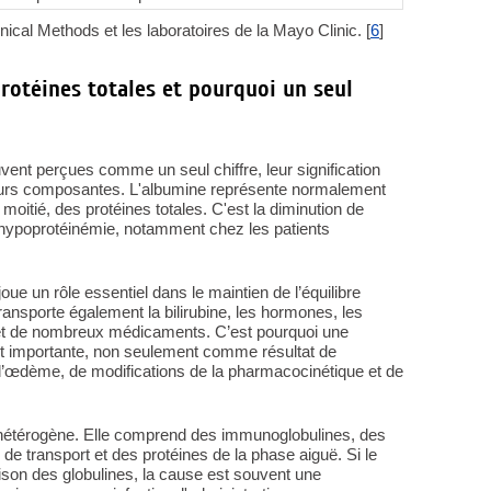
nical Methods et les laboratoires de la Mayo Clinic. [
6
]
rotéines totales et pourquoi un seul
uvent perçues comme un seul chiffre, leur signification
leurs composantes. L'albumine représente normalement
 moitié, des protéines totales. C'est la diminution de
 l'hypoprotéinémie, notamment chez les patients
joue un rôle essentiel dans le maintien de l’équilibre
ansporte également la bilirubine, les hormones, les
 et de nombreux médicaments. C’est pourquoi une
nt importante, non seulement comme résultat de
d’œdème, de modifications de la pharmacocinétique et de
s hétérogène. Elle comprend des immunoglobulines, des
e transport et des protéines de la phase aiguë. Si le
aison des globulines, la cause est souvent une