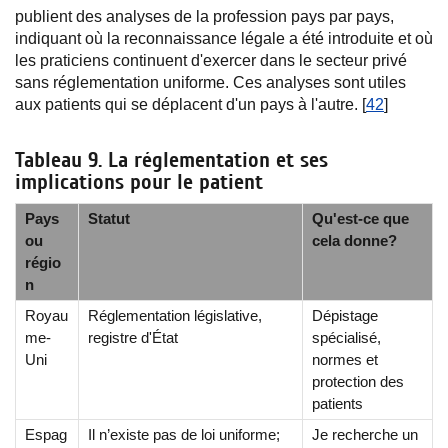
publient des analyses de la profession pays par pays,
indiquant où la reconnaissance légale a été introduite et où
les praticiens continuent d'exercer dans le secteur privé
sans réglementation uniforme. Ces analyses sont utiles
aux patients qui se déplacent d'un pays à l'autre. [
42
]
Tableau 9. La réglementation et ses
implications pour le patient
Pays
Statut
Qu'est-ce que
ou
cela donne?
régio
n
Royau
Réglementation législative,
Dépistage
me-
registre d'État
spécialisé,
Uni
normes et
protection des
patients
Espag
Il n’existe pas de loi uniforme;
Je recherche un