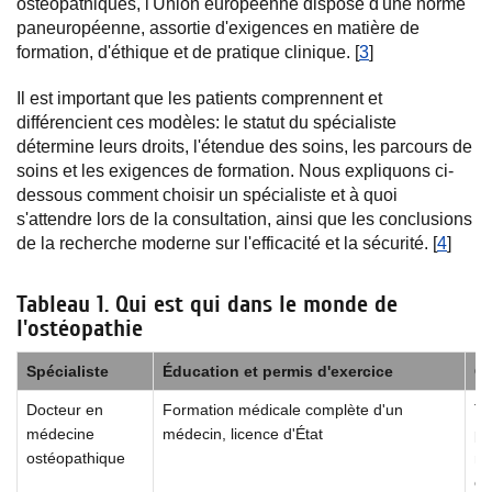
ostéopathiques, l'Union européenne dispose d'une norme
paneuropéenne, assortie d'exigences en matière de
formation, d'éthique et de pratique clinique. [
3
]
Il est important que les patients comprennent et
différencient ces modèles: le statut du spécialiste
détermine leurs droits, l'étendue des soins, les parcours de
soins et les exigences de formation. Nous expliquons ci-
dessous comment choisir un spécialiste et à quoi
s'attendre lors de la consultation, ainsi que les conclusions
de la recherche moderne sur l'efficacité et la sécurité. [
4
]
Tableau 1. Qui est qui dans le monde de
l'ostéopathie
Spécialiste
Éducation et permis d'exercice
Qu
Docteur en
Formation médicale complète d'un
To
médecine
médecin, licence d'État
pl
ostéopathique
ma
os