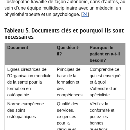
l’ostéopathe travaille de façon autonome, dans d’autres, au
sein d’une équipe multidisciplinaire avec un médecin, un
physiothérapeute et un psychologue. [
24
]
Tableau 5. Documents clés et pourquoi ils sont
nécessaires
Document
Que décrit-
Pourquoi le
il?
patient en a-t-il
besoin?
Lignes directrices de
Principes de
Comprendre ce
l'Organisation mondiale
base de la
qui est enseigné
de la santé pour la
formation et
et à quoi
formation en
des
s'attendre d'un
ostéopathie
compétences
spécialiste
Norme européenne
Qualité des
Vérifiez la
des soins
services,
conformité et
ostéopathiques
exigences
posez les
pour la
bonnes
clinique et
questions