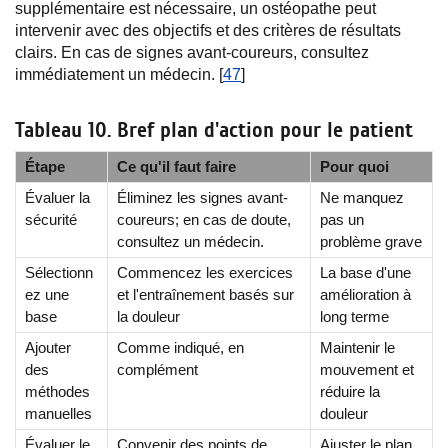
supplémentaire est nécessaire, un ostéopathe peut
intervenir avec des objectifs et des critères de résultats
clairs. En cas de signes avant-coureurs, consultez
immédiatement un médecin. [
47
]
Tableau 10. Bref plan d'action pour le patient
Étape
Ce qu'il faut faire
Pour quoi
Évaluer la
Éliminez les signes avant-
Ne manquez
sécurité
coureurs; en cas de doute,
pas un
consultez un médecin.
problème grave
Sélectionn
Commencez les exercices
La base d'une
ez une
et l'entraînement basés sur
amélioration à
base
la douleur
long terme
Ajouter
Comme indiqué, en
Maintenir le
des
complément
mouvement et
méthodes
réduire la
manuelles
douleur
Évaluer le
Convenir des points de
Ajuster le plan