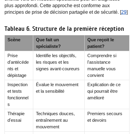
plus approfondi. Cette approche est conforme aux
principes de prise de décision partagée et de sécurité. [
29
]
Tableau 6. Structure de la première réception
Scène
Que fait un
Que reçoit le
spécialiste?
patient?
Prise
Identifie les objectifs,
Comprendre si
d'antécéde
les risques et les
l'assistance
nts et
signes avant-coureurs
manuelle vous
dépistage
convient
Inspection
Évalue le mouvement
Explication de ce
et tests
et la sensibilité
qui pourrait être
fonctionnel
amélioré
s
Thérapie
Techniques douces,
Premiers secours
d'essai
entraînement au
et devoirs
mouvement