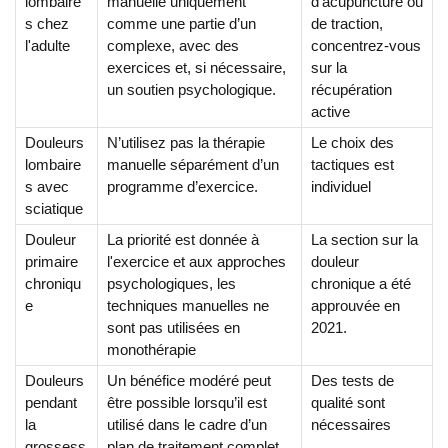
lombaire
manuelle uniquement
d’acupuncture ou
s chez
comme une partie d’un
de traction,
l'adulte
complexe, avec des
concentrez-vous
exercices et, si nécessaire,
sur la
un soutien psychologique.
récupération
active
Douleurs
N’utilisez pas la thérapie
Le choix des
lombaire
manuelle séparément d’un
tactiques est
s avec
programme d’exercice.
individuel
sciatique
Douleur
La priorité est donnée à
La section sur la
primaire
l'exercice et aux approches
douleur
chroniqu
psychologiques, les
chronique a été
e
techniques manuelles ne
approuvée en
sont pas utilisées en
2021.
monothérapie
Douleurs
Un bénéfice modéré peut
Des tests de
pendant
être possible lorsqu’il est
qualité sont
la
utilisé dans le cadre d’un
nécessaires
grossess
plan de traitement complet.