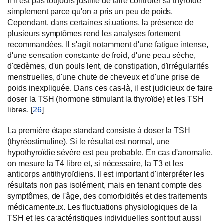
Il n'est pas toujours justifié de faire contrôler sa thyroïde
simplement parce qu'on a pris un peu de poids.
Cependant, dans certaines situations, la présence de
plusieurs symptômes rend les analyses fortement
recommandées. Il s'agit notamment d'une fatigue intense,
d'une sensation constante de froid, d'une peau sèche,
d'œdèmes, d'un pouls lent, de constipation, d'irrégularités
menstruelles, d'une chute de cheveux et d'une prise de
poids inexpliquée. Dans ces cas-là, il est judicieux de faire
doser la TSH (hormone stimulant la thyroïde) et les TSH
libres. [
26
]
La première étape standard consiste à doser la TSH
(thyréostimuline). Si le résultat est normal, une
hypothyroïdie sévère est peu probable. En cas d'anomalie,
on mesure la T4 libre et, si nécessaire, la T3 et les
anticorps antithyroïdiens. Il est important d'interpréter les
résultats non pas isolément, mais en tenant compte des
symptômes, de l'âge, des comorbidités et des traitements
médicamenteux. Les fluctuations physiologiques de la
TSH et les caractéristiques individuelles sont tout aussi