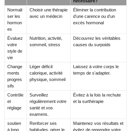
nécessaire?
Normali
Choisir une thérapie
Éliminer la contribution
ser les
avec un médecin
d'une carence ou d'un
hormon
excès hormonal
es
Évaluez
Nutrition, activité,
Découvrez les véritables
votre
sommeil, stress
causes du surpoids
style de
vie
Change
Léger déficit
Laissez à votre corps le
ments
calorique, activité
temps de s'adapter.
progres
physique, sommeil
sifs
Contrôle
Surveillez
Évitez à la fois la rechute
et
régulièrement votre
et la surthérapie
réglage
santé et vos
examens.
soutien
Renforcer ses
Maintenez vos résultats et
à long
habitudes, gérer le
évitez de reprendre votre