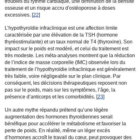
troubles du rythme cardiaque, une diminution de la densité
osseuse et un risque accru d'ostéoporose à doses
excessives. [
22
]
L’hypothyroïdie infraclinique est une affection limite
caractérisée par une élévation de la TSH (hormone
thyréostimulante) et un taux normal de T4 (thyroxine). Son
impact sur le poids est modéré, et celui du traitement est
très modeste. Les méta-analyses montrent que la réduction
de l’indice de masse corporelle (IMC) observée lors du
traitement de l’hypothyroïdie infraclinique est généralement
très faible, voire négligeable sur le plan clinique. Par
conséquent, les décisions thérapeutiques reposent non
pas sur le poids, mais sur les symptômes, l’âge, la
présence d’anticorps et les comorbidités. [
23
]
Un autre mythe répandu prétend qu’une légère
augmentation des hormones thyroïdiennes serait
bénéfique pour accélérer le métabolisme et favoriser la
perte de poids. En réalité, même un léger excès
d’hormones accroît le travail du cœur, peut provoquer des