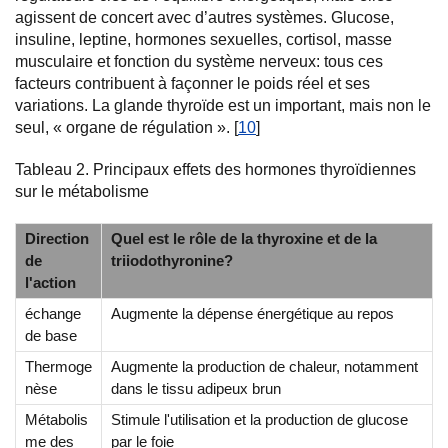
agissent de concert avec d’autres systèmes. Glucose,
insuline, leptine, hormones sexuelles, cortisol, masse
musculaire et fonction du système nerveux: tous ces
facteurs contribuent à façonner le poids réel et ses
variations. La glande thyroïde est un important, mais non le
seul, « organe de régulation ». [
10
]
Tableau 2. Principaux effets des hormones thyroïdiennes
sur le métabolisme
Direction
Quel est le rôle de la thyroxine et de la
de
triiodothyronine?
l'action
échange
Augmente la dépense énergétique au repos
de base
Thermoge
Augmente la production de chaleur, notamment
nèse
dans le tissu adipeux brun
Métabolis
Stimule l'utilisation et la production de glucose
me des
par le foie