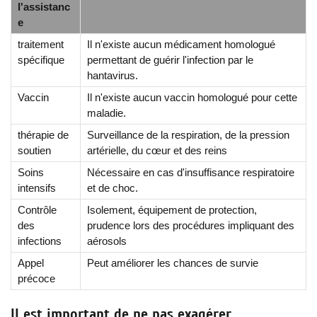
l'assistanc
e
traitement
Il n'existe aucun médicament homologué
spécifique
permettant de guérir l'infection par le
hantavirus.
Vaccin
Il n'existe aucun vaccin homologué pour cette
maladie.
thérapie de
Surveillance de la respiration, de la pression
soutien
artérielle, du cœur et des reins
Soins
Nécessaire en cas d'insuffisance respiratoire
intensifs
et de choc.
Contrôle
Isolement, équipement de protection,
des
prudence lors des procédures impliquant des
infections
aérosols
Appel
Peut améliorer les chances de survie
précoce
Il est important de ne pas exagérer