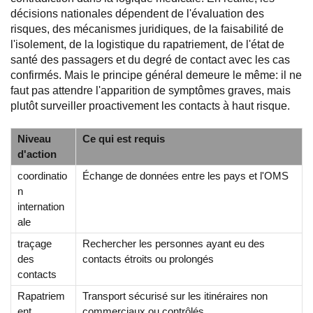
décisions nationales dépendent de l'évaluation des
risques, des mécanismes juridiques, de la faisabilité de
l'isolement, de la logistique du rapatriement, de l'état de
santé des passagers et du degré de contact avec les cas
confirmés. Mais le principe général demeure le même: il ne
faut pas attendre l'apparition de symptômes graves, mais
plutôt surveiller proactivement les contacts à haut risque.
Niveau
Ce qui est requis
d'action
coordinatio
Échange de données entre les pays et l'OMS
n
internation
ale
traçage
Rechercher les personnes ayant eu des
des
contacts étroits ou prolongés
contacts
Rapatriem
Transport sécurisé sur les itinéraires non
ent
commerciaux ou contrôlés