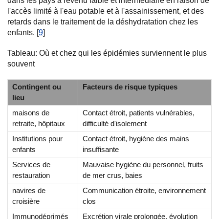
dans les pays à revenu faible et intermédiaire en raison de
l'accès limité à l'eau potable et à l'assainissement, et des
retards dans le traitement de la déshydratation chez les
enfants. [
9
]
Tableau: Où et chez qui les épidémies surviennent le plus
souvent
Contingent ou
Facteurs de risque typiques
lieu
maisons de
Contact étroit, patients vulnérables,
retraite, hôpitaux
difficulté d'isolement
Institutions pour
Contact étroit, hygiène des mains
enfants
insuffisante
Services de
Mauvaise hygiène du personnel, fruits
restauration
de mer crus, baies
navires de
Communication étroite, environnement
croisière
clos
Immunodéprimés
Excrétion virale prolongée, évolution