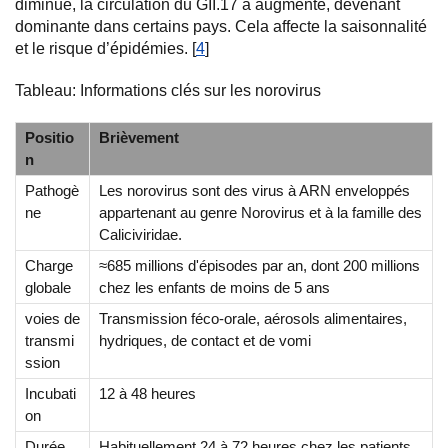
diminué, la circulation du GII.17 a augmenté, devenant
dominante dans certains pays. Cela affecte la saisonnalité
et le risque d’épidémies. [
4
]
Tableau: Informations clés sur les norovirus
Positio
Brièvement
n
Pathogè
Les norovirus sont des virus à ARN enveloppés
ne
appartenant au genre Norovirus et à la famille des
Caliciviridae.
Charge
≈685 millions d'épisodes par an, dont 200 millions
globale
chez les enfants de moins de 5 ans
voies de
Transmission féco-orale, aérosols alimentaires,
transmi
hydriques, de contact et de vomi
ssion
Incubati
12 à 48 heures
on
Durée
Habituellement 24 à 72 heures chez les patients