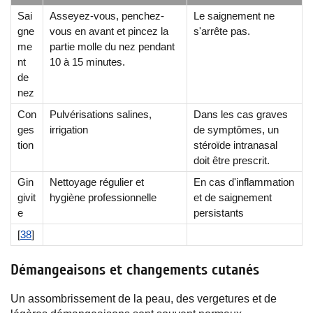
Sai
Asseyez-vous, penchez-
Le saignement ne
gne
vous en avant et pincez la
s'arrête pas.
me
partie molle du nez pendant
nt
10 à 15 minutes.
de
nez
Con
Pulvérisations salines,
Dans les cas graves
ges
irrigation
de symptômes, un
tion
stéroïde intranasal
doit être prescrit.
Gin
Nettoyage régulier et
En cas d'inflammation
givit
hygiène professionnelle
et de saignement
e
persistants
[
38
]
Démangeaisons et changements cutanés
Un assombrissement de la peau, des vergetures et de