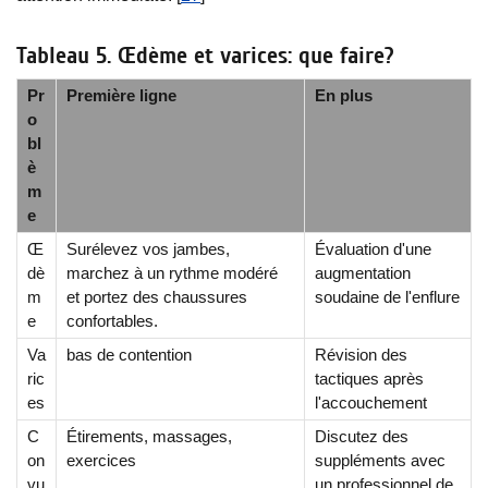
Tableau 5. Œdème et varices: que faire?
Pr
Première ligne
En plus
o
bl
è
m
e
Œ
Surélevez vos jambes,
Évaluation d'une
dè
marchez à un rythme modéré
augmentation
m
et portez des chaussures
soudaine de l'enflure
e
confortables.
Va
bas de contention
Révision des
ric
tactiques après
es
l'accouchement
C
Étirements, massages,
Discutez des
on
exercices
suppléments avec
vu
un professionnel de