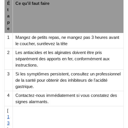
É
Ce qu'il faut faire
t
a
p
e
1
Mangez de petits repas, ne mangez pas 3 heures avant
le coucher, surélevez la tête
2
Les antiacides et les alginates doivent être pris
séparément des apports en fer, conformément aux
instructions.
3
Si les symptômes persistent, consultez un professionnel
de la santé pour obtenir des inhibiteurs de l'acidité
gastrique.
4
Contactez-nous immédiatement si vous constatez des
signes alarmants.
[
1
3