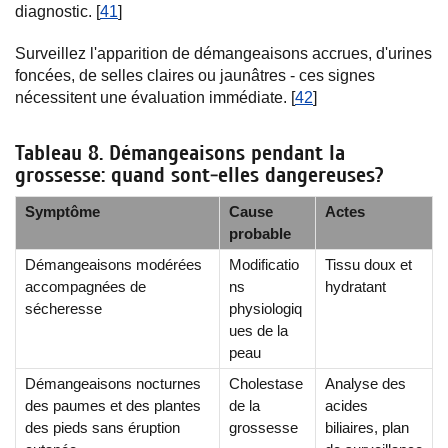
diagnostic. [
41
]
Surveillez l'apparition de démangeaisons accrues, d'urines
foncées, de selles claires ou jaunâtres - ces signes
nécessitent une évaluation immédiate. [
42
]
Tableau 8. Démangeaisons pendant la
grossesse: quand sont-elles dangereuses?
Symptôme
Cause
Actes
probable
Démangeaisons modérées
Modificatio
Tissu doux et
accompagnées de
ns
hydratant
sécheresse
physiologiq
ues de la
peau
Démangeaisons nocturnes
Cholestase
Analyse des
des paumes et des plantes
de la
acides
des pieds sans éruption
grossesse
biliaires, plan