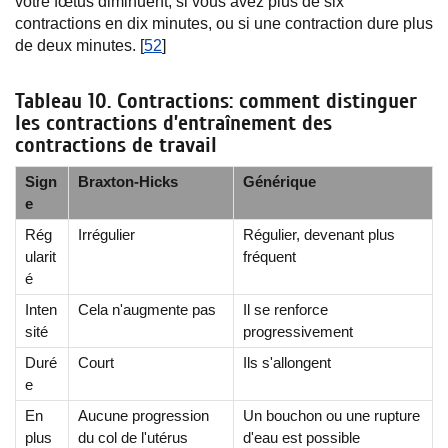
votre fœtus diminuent, si vous avez plus de six
contractions en dix minutes, ou si une contraction dure plus
de deux minutes. [
52
]
Tableau 10. Contractions: comment distinguer
les contractions d’entraînement des
contractions de travail
Sign
Braxton-Hicks
Générique
e
Rég
Irrégulier
Régulier, devenant plus
ularit
fréquent
é
Inten
Cela n'augmente pas
Il se renforce
sité
progressivement
Duré
Court
Ils s'allongent
e
En
Aucune progression
Un bouchon ou une rupture
plus
du col de l'utérus
d'eau est possible