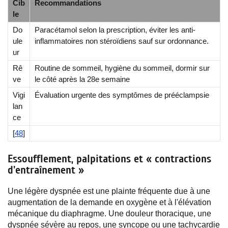
Cib
Recommandations
le
Do
Paracétamol selon la prescription, éviter les anti-
ule
inflammatoires non stéroïdiens sauf sur ordonnance.
ur
Rê
Routine de sommeil, hygiène du sommeil, dormir sur
ve
le côté après la 28e semaine
Vigi
Évaluation urgente des symptômes de prééclampsie
lan
ce
[
48
]
Essoufflement, palpitations et « contractions
d'entraînement »
Une légère dyspnée est une plainte fréquente due à une
augmentation de la demande en oxygène et à l'élévation
mécanique du diaphragme. Une douleur thoracique, une
dyspnée sévère au repos, une syncope ou une tachycardie