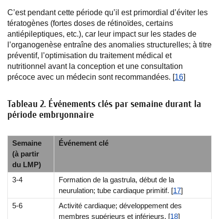
C’est pendant cette période qu’il est primordial d’éviter les
tératogènes (fortes doses de rétinoïdes, certains
antiépileptiques, etc.), car leur impact sur les stades de
l’organogenèse entraîne des anomalies structurelles; à titre
préventif, l’optimisation du traitement médical et
nutritionnel avant la conception et une consultation
précoce avec un médecin sont recommandées. [
16
]
Tableau 2. Événements clés par semaine durant la
période embryonnaire
Semaine
Événement clé
(à partir
du LMP)
3-4
Formation de la gastrula, début de la
neurulation; tube cardiaque primitif. [
17
]
5-6
Activité cardiaque; développement des
membres supérieurs et inférieurs. [
18
]