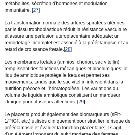
métabolites, sécrétion d'hormones et modulation
immunitaire. [
27
]
La transformation normale des artères spiralées utérines
par le tissu trophoblastique réduit la résistance vasculaire
et assure une perfusion utéroplacentaire adéquate; un
remodelage incomplet est associé à la prééclampsie et au
retard de croissance fœtale.[
28
]
Les membranes fœtales (amnios, chorion, sac vitellin)
remplissent des fonctions mécaniques et biochimiques: le
liquide amniotique protège le fœtus et permet ses
mouvements, tandis que le sac vitellin intervient dans la
nutrition précoce et l’hématopoïèse. Les variations du
volume de liquide amniotique constituent un marqueur
clinique pour plusieurs affections. [
29
]
Le placenta produit également des biomarqueurs (sFlt-
1/PlGF, etc.) utilisés cliniquement pour stratifier le risque de
prééclampsie et évaluer la fonction placentaire; il s'agit
d'un élément important du suivi moderne des femmes