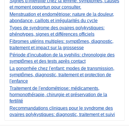
Signes d'infertilité chez la femme: symptômes, causes
et moment opportun pour consulter.
Menstruation et endométriose: nature de la douleur,
abondance, caillots et irrégularités du cycle
Types de syndrome des ovaires polykystiques:
phénotypes, signes et différences officiels
Fibromes utérins multiples: symptômes, diagnostic,
traitement et impact sur la grossesse
Période d'incubation de la syphilis: chronologie des
symptômes et des tests après contact
La gonorrhée chez l'enfant: modes de transmission,
symptômes, diagnostic, traitement et protection de
l'enfance
Traitement de l'endométriose: médicaments,
hormonothérapie, chirurgie et préservation de la
fertilité
Recommandations cliniques pour le syndrome des
ovaires polykystiques: diagnostic, traitement et suivi