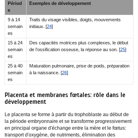
Périod
Exemples de développement
e
9 à 14
Traits du visage visibles, doigts, mouvements
semain
initiaux. [
24
]
es
15 à 24
Des capacités motrices plus complexes, le début
semain
de l’ossification osseuse, la réponse au son. [
25
]
es
25 à 40
Maturation pulmonaire, prise de poids, préparation
semain
à la naissance. [
26
]
es
Placenta et membranes fœtales: rôle dans le
développement
Le placenta se forme à partir du trophoblaste au début de
la période embryonnaire et se transforme progressivement
en principal organe d'échange entre la mère et le fœtus:
transport d'oxygène, de nutriments, élimination des