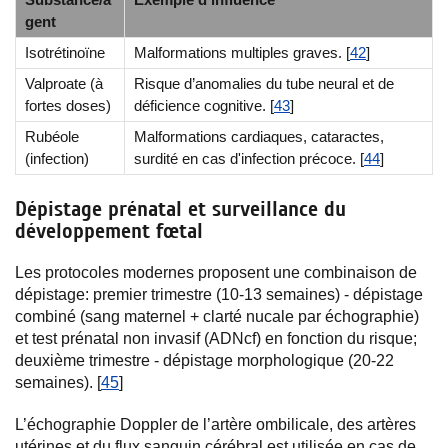
gent
Isotrétinoïne
Malformations multiples graves. [
42
]
Valproate (à
Risque d’anomalies du tube neural et de
fortes doses)
déficience cognitive. [
43
]
Rubéole
Malformations cardiaques, cataractes,
(infection)
surdité en cas d'infection précoce. [
44
]
Dépistage prénatal et surveillance du
développement fœtal
Les protocoles modernes proposent une combinaison de
dépistage: premier trimestre (10-13 semaines) - dépistage
combiné (sang maternel + clarté nucale par échographie)
et test prénatal non invasif (ADNcf) en fonction du risque;
deuxième trimestre - dépistage morphologique (20-22
semaines). [
45
]
L’échographie Doppler de l’artère ombilicale, des artères
utérines et du flux sanguin cérébral est utilisée en cas de