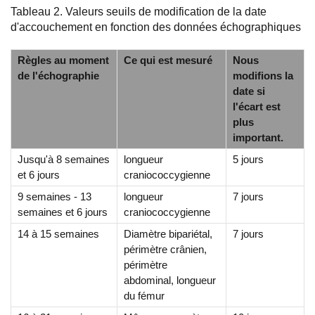
Tableau 2. Valeurs seuils de modification de la date
d'accouchement en fonction des données échographiques
Règles au moment
Ce qui est mesuré
Nous
de l'échographie
modifions la
date si
l'écart est
plus
important.
Jusqu'à 8 semaines
longueur
5 jours
et 6 jours
craniococcygienne
9 semaines - 13
longueur
7 jours
semaines et 6 jours
craniococcygienne
14 à 15 semaines
Diamètre bipariétal,
7 jours
périmètre crânien,
périmètre
abdominal, longueur
du fémur